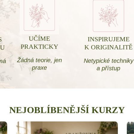
UČÍME
INSPIRUJEME
S
PRAKTICKY
K ORIGINALITĚ
OU
Žádná teorie, jen
Netypické techniky
 má
praxe
a přístup
NEJOBLÍBENĚJŠÍ KURZY