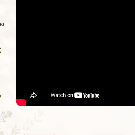
na
:
5