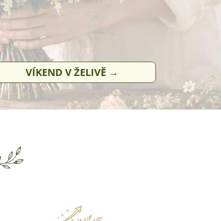
VÍKEND V ŽELIVĚ →