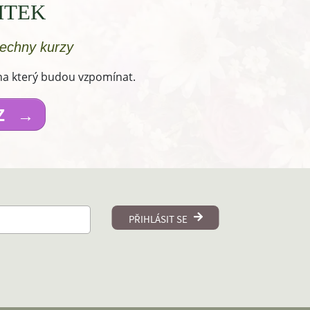
ITEK
echny kurzy
 na který budou vzpomínat.
AZ →
PŘIHLÁSIT SE