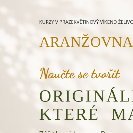
KURZY V PRAZE
KVĚTINOVÝ VÍKEND ŽELIV
O
ARANŽOVNA.
Naučte se tvořit
ORIGINÁL
KTERÉ MA