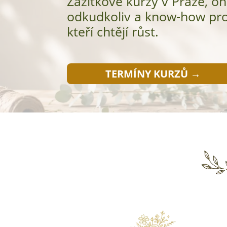
Zážitkové kurzy v Praze, on
odkudkoliv a know-how pro
kteří chtějí růst.
TERMÍNY KURZŮ →